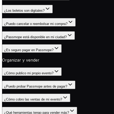
¿Los boletos son digitales?
¿Puedo cancelar o reembolsar mi compra?
¿Passmope está disponible en mi ciudad?
¿Es seguro pagar en Passmope?
Organizar y vender
¿Cómo publico mi propio evento?
¿Puedo probar Passmope antes de pagar?
¿Cómo cobro las ventas de mi evento?
¿Qué herramientas tengo para vender más?